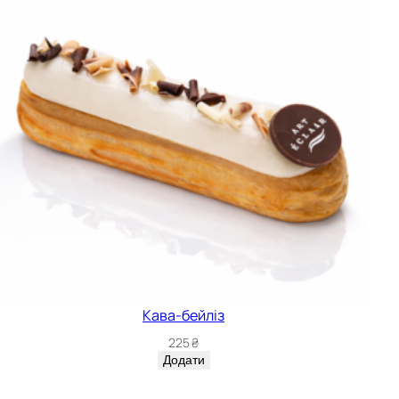
Кава-бейліз
225
₴
Додати