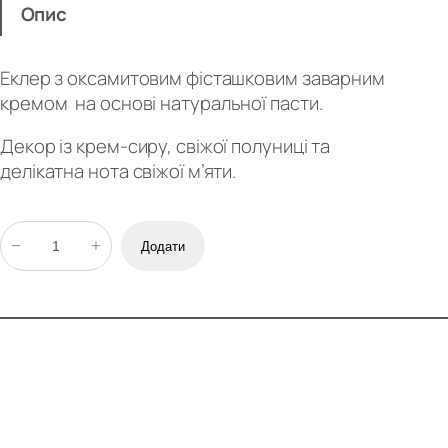
Опис
Еклер з оксамитовим фісташковим заварним
кремом
на основі натуральної пасти.
Декор із крем-сиру, свіжої полуниці та
делікатна нота свіжої м’яти.
Ф
−
+
Додати
і
с
т
а
ш
к
о
в