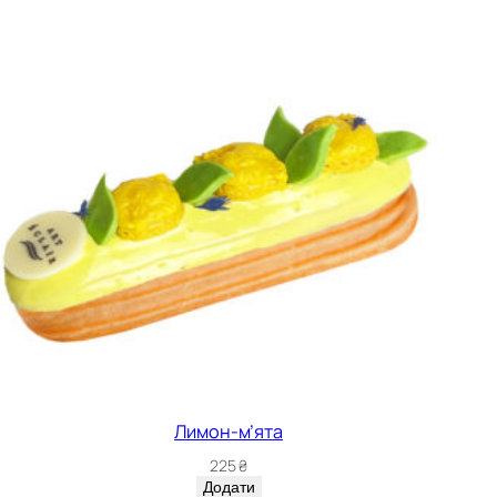
Лимон-м’ята
225
₴
Додати