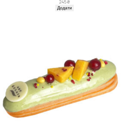
245
₴
Додати