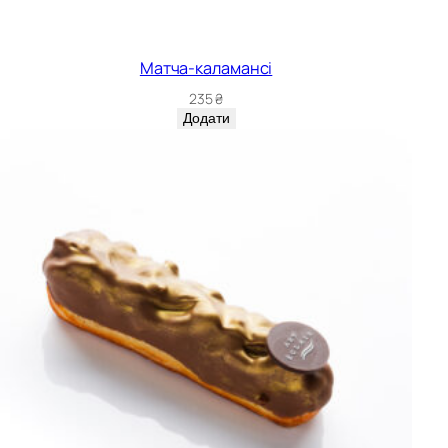
Матча-каламансі
235
₴
Додати