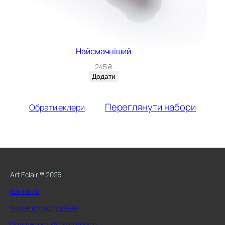
Найсмачніший
245
₴
Додати
Переглянути набори
Обрати еклери
Art Eclair
®
2026
Контакти
Умови користування
Політика конфіденційності