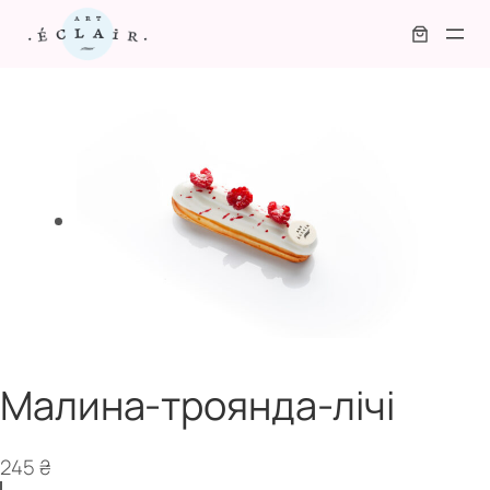
Перейти
до
вмісту
Малина-троянда-лічі
245
₴