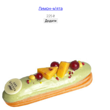
Лимон-м’ята
225
₴
Додати