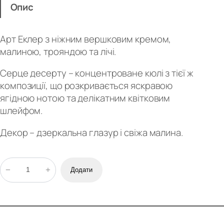
Опис
Арт Еклер з ніжним вершковим кремом,
малиною, трояндою та лічі.
Серце десерту – концентроване кюлі з тієї ж
композиції, що розкривається яскравою
ягідною нотою та делікатним квітковим
шлейфом.
Декор – дзеркальна глазур і свіжа малина.
М
−
+
Додати
а
л
и
н