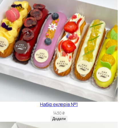
Набір еклерів №1
1430
₴
Додати