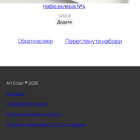
Набір еклерів №4
1450
₴
Додати
Переглянути набори
Обрати еклери
Art Eclair
®
2026
Контакти
Умови користування
Політика конфіденційності
Політика повернення коштів та товарів