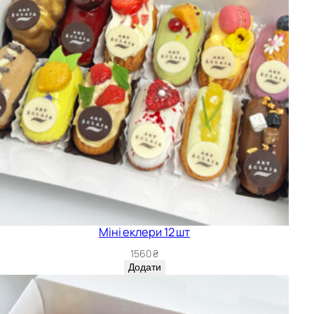
Міні еклери 12 шт
1560
₴
Додати