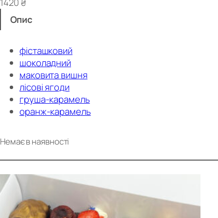
1420
₴
Опис
фісташковий
шоколадний
маковита вишня
лісові ягоди
груша-карамель
оранж-карамель
Немає в наявності