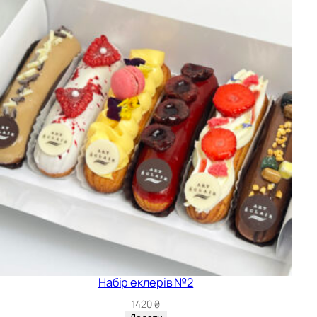
Набір еклерів №2
1420
₴